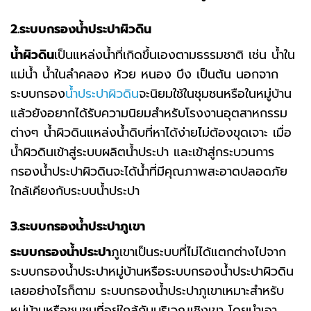
2.ระบบกรองน้ำประปาผิวดิน
น้ำผิวดิน
เป็นแหล่งน้ำที่เกิดขึ้นเองตามธรรมชาติ เช่น น้ำใน
แม่น้ำ น้ำในลำคลอง ห้วย หนอง บึง เป็นต้น นอกจาก
ระบบกรอง
น้ำประปาผิวดิน
จะนิยมใช้ในชุมชนหรือในหมู่บ้าน
แล้วยังอยากได้รับความนิยมสำหรับโรงงานอุตสาหกรรม
ต่างๆ น้ำผิวดินแหล่งน้ำดิบที่หาได้ง่ายไม่ต้องขุดเจาะ เมื่อ
น้ำผิวดินเข้าสู่ระบบผลิตน้ำประปา และเข้าสู่กระบวนการ
กรองน้ำประปาผิวดินจะได้น้ำที่มีคุณภาพสะอาดปลอดภัย
ใกล้เคียงกับระบบน้ำประปา
3.ระบบกรองน้ำประปาภูเขา
ระบบกรองน้ำประปา
ภูเขาเป็นระบบที่ไม่ได้แตกต่างไปจาก
ระบบกรองน้ำประปาหมู่บ้านหรือระบบกรองน้ำประปาผิวดิน
เลยอย่างไรก็ตาม ระบบกรองน้ำประปาภูเขาเหมาะสำหรับ
หมู่บ้านหรือชุมชนที่อยู่ใกล้กับบริเวณเชิงเขา โดยนำเอา