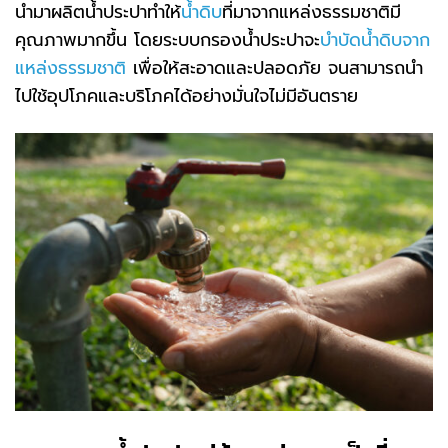
นำมาผลิตน้ำประปาทำให้
น้ำดิบ
ที่มาจากแหล่งธรรมชาติมี
คุณภาพมากขึ้น โดยระบบกรองน้ำประปาจะ
บำบัดน้ำดิบจาก
แหล่งธรรมชาติ
เพื่อให้สะอาดและปลอดภัย จนสามารถนำ
ไปใช้อุปโภคและบริโภคได้อย่างมั่นใจไม่มีอันตราย