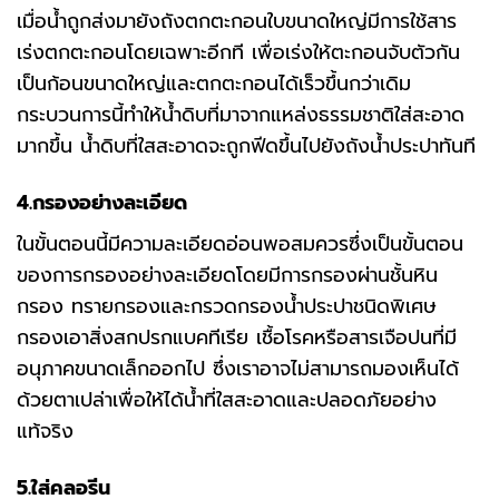
เมื่อน้ำถูกส่งมายังถังตกตะกอนใบขนาดใหญ่มีการใช้สาร
เร่งตกตะกอนโดยเฉพาะอีกที เพื่อเร่งให้ตะกอนจับตัวกัน
เป็นก้อนขนาดใหญ่และตกตะกอนได้เร็วขึ้นกว่าเดิม
กระบวนการนี้ทำให้น้ำดิบที่มาจากแหล่งธรรมชาติใส่สะอาด
มากขึ้น น้ำดิบที่ใสสะอาดจะถูกฟีดขึ้นไปยังถังน้ำประปาทันที
4.กรองอย่างละเอียด
ในขั้นตอนนี้มีความละเอียดอ่อนพอสมควรซึ่งเป็นขั้นตอน
ของการกรองอย่างละเอียดโดยมีการกรองผ่านชั้นหิน
กรอง ทรายกรองและกรวดกรองน้ำประปาชนิดพิเศษ
กรองเอาสิ่งสกปรกแบคทีเรีย เชื้อโรคหรือสารเจือปนที่มี
อนุภาคขนาดเล็กออกไป ซึ่งเราอาจไม่สามารถมองเห็นได้
ด้วยตาเปล่าเพื่อให้ได้น้ำที่ใสสะอาดและปลอดภัยอย่าง
แท้จริง
5.ใส่คลอรีน