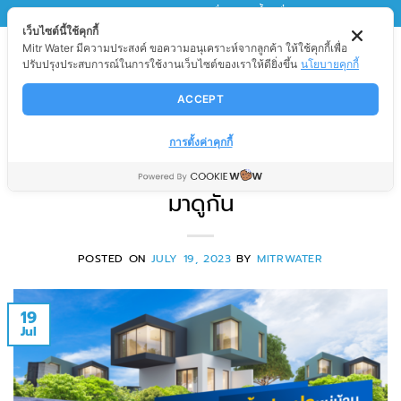
Skip
MITRWATER
มิตรวอเตอร์ เพื่อนของน้ำ เพื่อนของคุณ
เว็บไซต์นี้ใช้คุกกี้
to
Mitr Water มีความประสงค์ ขอความอนุเคราะห์จากลูกค้า ให้ใช้คุกกี้เพื่อ
content
ปรับปรุงประสบการณ์ในการใช้งานเว็บไซต์ของเราให้ดียิ่งขึ้น
นโยบายคุกกี้
ACCEPT
สาระน่ารู้
ระบบกรองน้ำประปาหมู่บ้าน คืออะไร
การตั้งค่าคุกกี้
มีขั้นตอนการกรองน้ำประปาอย่างไร
มาดูกัน
POSTED ON
JULY 19, 2023
BY
MITRWATER
19
Jul