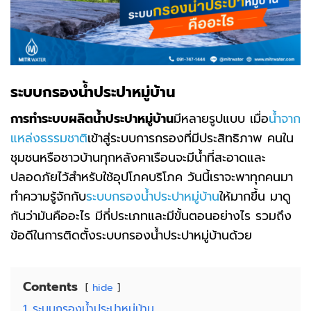
ระบบกรองน้ำประปาหมู่บ้าน
การทำระบบผลิตน้ำประปา
หมู่บ้าน
มีหลายรูปแบบ เมื่อ
น้ำจาก
แหล่งธรรมชาติ
เข้าสู่ระบบการกรองที่มีประสิทธิภาพ คนใน
ชุมชนหรือชาวบ้านทุกหลังคาเรือนจะมีน้ำที่สะอาดและ
ปลอดภัยไว้สำหรับใช้อุปโภคบริโภค วันนี้เราจะพาทุกคนมา
ทำความรู้จักกับ
ระบบกรองน้ำประปาหมู่บ้าน
ให้มากขึ้น มาดู
กันว่ามันคืออะไร มีกี่ประเภทและมีขั้นตอนอย่างไร รวมถึง
ข้อดีในการติดตั้งระบบกรองน้ำประปาหมู่บ้านด้วย
Contents
hide
1
ระบบกรองน้ำประปาหมู่บ้าน