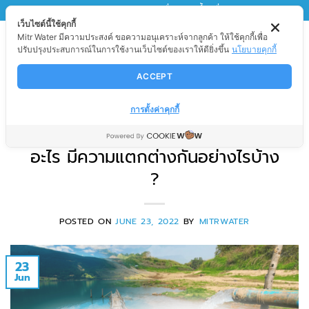
Skip
MITRWATER
มิตรวอเตอร์ เพื่อนของน้ำ เพื่อนของคุณ
เว็บไซต์นี้ใช้คุกกี้
to
Mitr Water มีความประสงค์ ขอความอนุเคราะห์จากลูกค้า ให้ใช้คุกกี้เพื่อ
content
ปรับปรุงประสบการณ์ในการใช้งานเว็บไซต์ของเราให้ดียิ่งขึ้น
นโยบายคุกกี้
ACCEPT
สาระน่ารู้
น้ำอ่อน (Water Softener) และ น้ำ
การตั้งค่าคุกกี้
กระด้าง (Water Hardness) คือ
อะไร มีความแตกต่างกันอย่างไรบ้าง
?
POSTED ON
JUNE 23, 2022
BY
MITRWATER
23
Jun