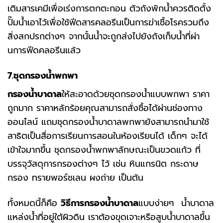
เติมสารเคมีเพื่อเร่งการตกตะกอน ตัวถังพักน้ำควรติดตั้ง
ปั๊มน้ำเอาไว้เพื่อใช้ฟีดสารคลอรีนเป็นการฆ่าเชื้อโรครวมถึง
สิ่งสกปรกต่างๆ จากนั้นน้ำจะถูกส่งไปยังถังเก็บน้ำที่ผ่า
นการฟีดคลอรีนแล้ว
7.ชุดกรองน้ำพกพา
กรองน้ำบาดาล
ให้สะอาดด้วยชุดกรองน้ำแบบพกพา ราคา
ถูกมาก ราคาหลักร้อยคุณสามารถสั่งซื้อได้ผ่านช่องทาง
ออนไลน์ แถมชุดกรองน้ำบาดาลพกพายังสามารถนำมาใช้
สาธิตเป็นสื่อการเรียนการสอนในห้องเรียนได้ เด็กๆ จะได้
เข้าใจมากขึ้น ชุดกรองน้ำพกพาลักษณะเป็นขวดแก้ว ที่
บรรจุวัสดุการกรองต่างๆ ไว้ เช่น หินแกรนิต กระดาษ
กรอง ทรายพอร์ชเลน ผงถ่าย เป็นต้น
ทั้งหมดนี้ก็คือ
วิธีการกรองน้ำบาดาล
แบบง่ายๆ น้ำบาดาล
แหล่งน้ำที่อยู่ใต้ผิวดิน เราต้องขุดเจาะหรือสูบน้ำบาดาลขึ้น