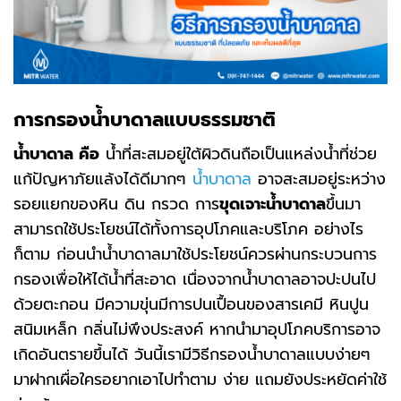
การกรองน้ำบาดาลแบบธรรมชาติ
น้ำบาดาล คือ
น้ำที่สะสมอยู่ใต้ผิวดินถือเป็นแหล่งน้ำที่ช่วย
แก้ปัญหาภัยแล้งได้ดีมากๆ
น้ำบาดาล
อาจสะสมอยู่ระหว่าง
รอยแยกของหิน ดิน กรวด การ
ขุดเจาะน้ำบาดาล
ขึ้นมา
สามารถใช้ประโยชน์ได้ทั้งการอุปโภคและบริโภค อย่างไร
ก็ตาม ก่อนนำน้ำบาดาลมาใช้ประโยชน์ควรผ่านกระบวนการ
กรองเพื่อให้ได้น้ำที่สะอาด เนื่องจากน้ำบาดาลอาจปะปนไป
ด้วยตะกอน มีความขุ่นมีการปนเปื้อนของสารเคมี หินปูน
สนิมเหล็ก กลิ่นไม่พึงประสงค์ หากนำมาอุปโภคบริการอาจ
เกิดอันตรายขึ้นได้ วันนี้เรามีวิธีกรองน้ำบาดาลแบบง่ายๆ
มาฝากเผื่อใครอยากเอาไปทำตาม ง่าย แถมยังประหยัดค่าใช้