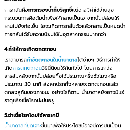
การกลั่นคือ
การกรองน้ำที่บริสุทธิ์
แต่อาจมีค่าใช้จ่ายสูง
กระบวนการคือต้มน้ำเพื่อให้กลายเป็นไอ จากนั้นปล่อยให้
ผ่านไปยังท่อเย็น ไอจะเกิดการกลั่นตัวแล้วกลายเป็นหยดน้ำ
การกลั่นได้รับความนิยมใช้ในอุตสาหกรรมมากกว่า
4.
ทำให้การเกิดตกตะกอน
เราสามารถ
กำจัดตะกอนในน้ำบาดาล
ได้ง่ายๆ วิธีการทำให้
เกิด
การตกตะกอน
วิธีนี้นิยมใช้กันทั่วไป โดยการแกว่ง
สารส้มหลังจากนั้นปล่อยทิ้งไว้ประมาณครึ่งชั่วโมงหรือ
ประมาณ 30 นาที ส่งสกปรกทั้งหลายจะตกตะกอนแล้ว
ตกลงสู่ก้นของภาชนะ อย่างไรก็ตาม น้ำบาดาลยังอาจมีแร่
ธาตุหรือเชื้อโรคปะปนอยู่
5.
ฆ่าเชื้อโรคโดยใช้สารเคมี
น้ำบาดาลที่ขุดเจาะ
ขึ้นมาเพื่อให้ประโยชน์อาจมีการปนเปื้อน