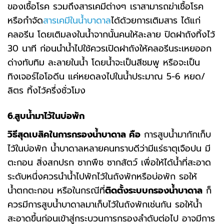
ของเชื้อโรค รวมถึงสารเคมีต่างๆ เราสามารถฆ่าเชื้อโรค
หรือกำจัด
สารเคมีในน้ำบาดาล
ได้ด้วยการเติมสาร ได้แก่
คลอรีน โดยเติมลงในน้ำจากนั้นคนให้ละลาย ปิดฝาถังทิ้งไว้
30 นาที ก่อนนำน้ำไปใช้ควรเปิดฝาถังให้คลอรีนระเหยออก
ด่างทับทิม ละลายในน้ำ โดยน้ำจะเป็นสีชมพู หรือจะเป็น
ทิงเจอร์ไอโอดีน แค่หยดลงไปในน้ำประมาณ 5-6 หยด/
ลิตร ทิ้งไว้ครึ่งชั่วโมง
6.สูบน้ำมาไว้ในบ่อพัก
วิธีสุดเบสิคในการกรองน้ำบาดาล คือ
การสูบน้ำมากักเก็บ
ไว้ในบ่อพัก น้ำบาดาลหลายคนทราบดีว่ามีแร่ธาตุเจือปน มี
ตะกอน สิ่งสกปรก ซากพืช ซากสัตว์ เพื่อให้ได้น้ำที่สะอาด
ระดับหนึ่งควรนำน้ำไปพักไว้ในถังพักหรือบ่อพัก รอให้
น้ำตกตะกอน หรือในกรณีที่
ติดตั้งระบบกรองน้ำบาดาล
ก็
ควรมีการสูบน้ำบาดาลมาเก็บไว้ในถังพักเช่นกัน รอให้น้ำ
สะอาดขึ้นก่อนเข้าสู่กระบวนการกรองลำดับต่อไป อาจมีการ