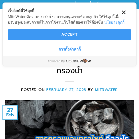
Skip
MITRWATER
มิตรวอเตอร์ เพื่อนของน้ำ เพื่อนของคุณ
เว็บไซต์นี้ใช้คุกกี้
to
Mitr Water มีความประสงค์ ขอความอนุเคราะห์จากลูกค้า ให้ใช้คุกกี้เพื่อ
content
ปรับปรุงประสบการณ์ในการใช้งานเว็บไซต์ของเราให้ดียิ่งขึ้น
นโยบายคุกกี้
ACCEPT
สาระน่ารู้
สารกรองแอนทราไซต์ คืออะไร
การตั้งค่าคุกกี้
เกี่ยวข้องอย่างไรกับ อุตสาหกรรม
กรองน้ำ
POSTED ON
FEBRUARY 27, 2023
BY
MITRWATER
27
Feb