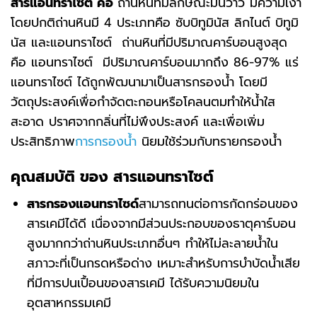
สารแอนทราไซต์ คือ
ถ่านหินที่มีลักษณะมันวาว มีความเงา
โดยปกติถ่านหินมี 4 ประเภทคือ ซับบิทูมินัส ลิกไนต์ บิทูมิ
นัส และแอนทราไซต์ ถ่านหินที่มีปริมาณคาร์บอนสูงสุด
คือ แอนทราไซต์ มีปริมาณคาร์บอนมากถึง 86-97% แร่
แอนทราไซต์ ได้ถูกพัฒนามาเป็นสารกรองน้ำ โดยมี
วัตถุประสงค์เพื่อกำจัดตะกอนหรือโคลนตมทำให้น้ำใส
สะอาด ปราศจากกลิ่นที่ไม่พึงประสงค์ และเพื่อเพิ่ม
ประสิทธิภาพ
การกรองน้ำ
นิยมใช้ร่วมกับทรายกรองน้ำ
คุณสมบัติ ของ สารแอนทราไซต์
สารกรองแอนทราไซด์
สามารถทนต่อการกัดกร่อนของ
สารเคมีได้ดี เนื่องจากมีส่วนประกอบของธาตุคาร์บอน
สูงมากกว่าถ่านหินประเภทอื่นๆ ทำให้ไม่ละลายน้ำใน
สภาวะที่เป็นกรดหรือด่าง เหมาะสำหรับการบำบัดน้ำเสีย
ที่มีการปนเปื้อนของสารเคมี ได้รับความนิยมใน
อุตสาหกรรมเคมี