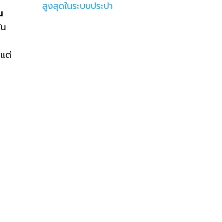
สูงสุดในระบบประปา
น
ัน
 แต่