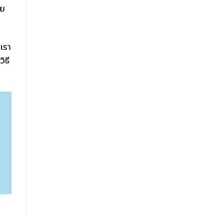
าย
เรา
ิธี