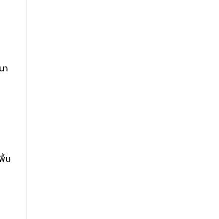
นา
ม
ื้น