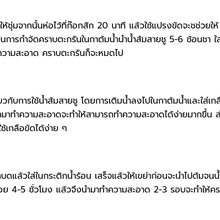
ห้ชุ่มจากนั้นห่อไว้ที่ก๊อกสัก 20 นาที แล้วใช้แปรงขัดจะชช่วยให้
็นการกำจัดคราบตะกรันในกาต้มน้ำนำน้ำส้มสายชู 5-6 ช้อนชา ใส
ำความสะอาด คราบตะกรันก็จะหมดไป
ียวกับการใช้น้ำส้มสายชู โดยการเติมน้ำลงไปในกาต้มน้ำและใส่เกล
นำมาทำความสะอาดจะทำให้สามารถทำความสะอาดได้ง่ายมากขึ้น ส
้เกลือขัดได้ง่าย ๆ
ดแล้วใส่ในกระติกน้ำร้อน เสร็จแล้วให้เขย่าก่อนจะนำไปต้มจนน้
างน้อย 4-5 ชั่วโมง แล้วจึงนำมาทำความสะอาด 2-3 รอบจะทำให้ค