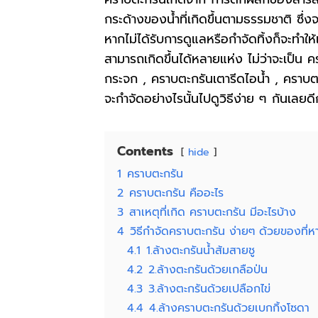
กระด้างของน้ำที่เกิดขึ้นตามธรรมชาติ ซึ
หากไม่ได้รับการดูแลหรือกำจัดทิ้งก็จะทำให้
สามารถเกิดขึ้นได้หลายแห่ง ไม่ว่าจะเป็น
ค
กระจก
,
คราบตะกรันเตารีดไอน้ํา
,
คราบตะ
จะกำจัดอย่างไรนั้นไปดูวิธีง่าย ๆ กันเลยดี
Contents
hide
1
คราบตะกรัน
2
คราบตะกรัน คืออะไร
3
สาเหตุที่เกิด คราบตะกรัน มีอะไรบ้าง
4
วิธีกำจัดคราบตะกรัน ง่ายๆ ด้วยของที่หาไ
4.1
1.ล้างตะกรันน้ําส้มสายชู
4.2
2.ล้างตะกรันด้วยเกลือป่น
4.3
3.ล้างตะกรันด้วยเปลือกไข่
4.4
4.ล้างคราบตะกรันด้วยเบกกิ้งโซดา