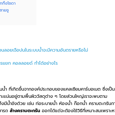
กกิ้งโซดา
สายชู
ลอยเจือปนในระบบน้ำจะมีความอันตรายหรือไม่
การแยก คอลลอยด์ ทำได้อย่างไร
นน้ำ
ที่เกิดขึ้นจากองค์ประกอบของแคลเซียมคาร์บอเนต ซึ่งเป็น
าะแน่นอยู่ตามพื้นผิววัสดุต่าง ๆ โดยส่วนใหญ่เราจะพบตาม
ึงมีน้ำขังด้วย เช่น ท่อระบายน้ำ ห้องน้ำ ก๊อกน้ำ คราบตะกรันก
ามารถ
ล้างคราบตะกรัน
ออกได้แต่จะต้องใช้วิธีที่เหมาะสมเพราะ