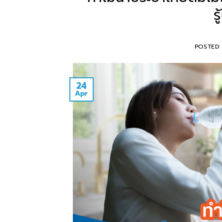
ร
POSTED
24
Apr