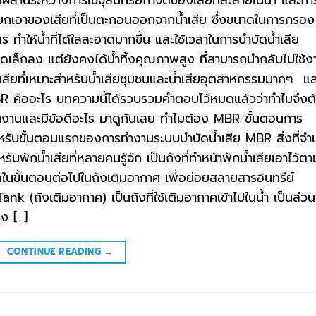
่อแยกเอาของเสียที่เป็นตะกอนออกจากน้ำเสีย ซึ่งขนาดในการกรอง
 ทำให้น้ำที่ได้ใสสะอาดมากขึ้น และใช้เวลาในการบำบัดน้ำเสีย
าดเล็กลง แต่ยังคงได้น้ำทิ้งคุณภาพสูง ที่สามารถนำกลับไปใช้ง
น้ำเสียที่เหมาะสำหรับน้ำเสียชุมชนและน้ำเสียอุตสาหกรรมมากๆ แ
MBR คืออะไร บทความนี้ได้รวบรวมคำตอบไว้หมดแล้วว่าทำไมจึงต
ำงานและมีข้อดีอะไร มาดูกันเลย ทำไมต้อง MBR ขั้นตอนการ
ับขั้นตอนแรกของการทำงานระบบบำบัดน้ำเสีย MBR สิ่งที่จำเ
พักน้ำเสียที่หลายคนรู้จัก เป็นถังที่ทำหน้าพักน้ำเสียเอาไว้ตา
ำบัดในขั้นตอนต่อไปในถังเติมอากาศ เพื่อย่อยสลายสารอินทรีย์
 (ถังเติมอากาศ) เป็นถังที่ใช้เติมอากาศเข้าไปในน้ำ เป็นส่วนท
ง […]
CONTINUE READING
→