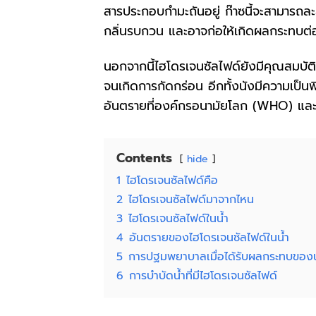
สารประกอบกำมะถันอยู่ ก๊าซนี้จะสามารถล
กลิ่นรบกวน และอาจก่อให้เกิดผลกระทบต่อ
นอกจากนี้ไฮโดรเจนซัลไฟด์ยังมีคุณสมบัติ
จนเกิดการกัดกร่อน อีกทั้งนังมีความเป็
อันตรายที่องค์กรอนามัยโลก (WHO) แล
Contents
hide
1
ไฮโดรเจนซัลไฟด์คือ
2
ไฮโดรเจนซัลไฟด์มาจากไหน
3
ไฮโดรเจนซัลไฟด์ในน้ำ
4
อันตรายของไฮโดรเจนซัลไฟด์ในน้ำ
5
การปฐมพยาบาลเมื่อได้รับผลกระทบของน้ำที
6
การบำบัดน้ำที่มีไฮโดรเจนซัลไฟด์