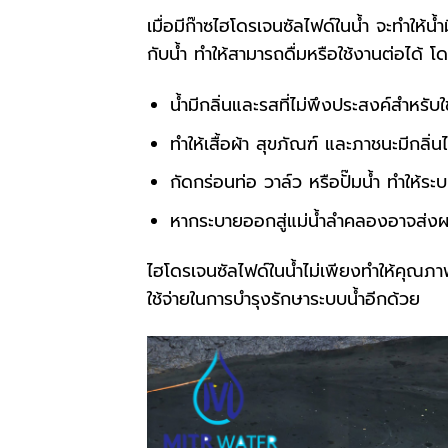
เมื่อมีก๊าซไฮโดรเจนซัลไฟด์ในน้ำ จะทำให้น้
กับน้ำ ทำให้สามารถดื่มหรือใช้งานต่อได้ โ
น้ำมีกลิ่นและรสที่ไม่พึงประสงค์สำหรับ
ทำให้เสื้อผ้า สุขภัณฑ์ และภาชนะมีกลิ่นไ
กัดกร่อนท่อ วาล์ว หรือปั๊มน้ำ ทำให้ระ
หากระบายออกสู่แม่น้ำลำคลองอาจส่งผล
ไฮโดรเจนซัลไฟด์ในน้ำไม่เพียงทำให้คุณภ
ใช้จ่ายในการบำรุงรักษาระบบน้ำอีกด้วย