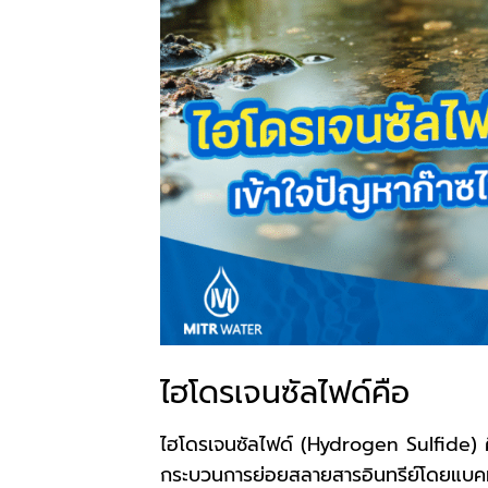
ไฮโดรเจนซัลไฟด์คือ
ไฮโดรเจนซัลไฟด์ (Hydrogen Sulfide) คือ ก๊
กระบวนการย่อยสลายสารอินทรีย์โดยแบคทีเ