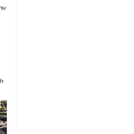
ะทบ
่า