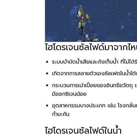
ไฮโดรเจนซัลไฟด์มาจากไ
ระบบบำบัดน้ำเสียและถังเก็บน้ำ ที่ไม่ไ
เกิดจากการสลายตัวเองซัลเฟตในน้ำใต้ดิ
กระบวนการเน่าเปื่อยของอินทรียวัตถุ 
มีออกซิเจนน้อย
อุตสาหกรรมบางประเภท เช่น โรงกลั่นน้
กำมะถัน
ไฮโดรเจนซัลไฟด์ในน้ำ