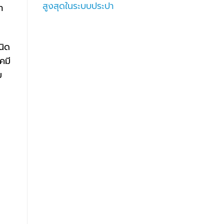
สูงสุดในระบบประปา
ำ
นิด
คมี
ม