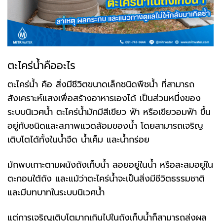
ตะไคร่น้ำคืออะไร
ตะไคร่น้ำ คือ สิ่งมีชีวิตขนาดเล็กชนิดพืชน้ำ ที่สามารถ
สังเคราะห์แสงเพื่อสร้างอาหารเองได้ เป็นส่วนหนึ่งของ
ระบบนิเวศน้ำ ตะไคร่น้ำมักมีสีเขียว ฟ้า หรือเขียวอมฟ้า ขึ้น
อยู่กับชนิดและสภาพแวดล้อมของน้ำ โดยสามารถเจริญ
เติบโตได้ทั้งในน้ำจืด น้ำเค็ม และน้ำกร่อย
มักพบเกาะตามผนังถังเก็บน้ำ ลอยอยู่ในน้ำ หรือสะสมอยู่ใน
ตะกอนใต้ถัง และแม้ว่าตะไคร่น้ำจะเป็นสิ่งมีชีวิตธรรมชาติ
และมีบทบาทในระบบนิเวศน้ำ
แต่การเจริญเติบโตมากเกินไปในถังเก็บน้ำก็สามารถส่งผล