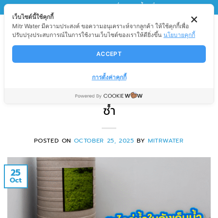
Skip
MITRWATER
มิตรวอเตอร์ เพื่อนของน้ำ เพื่อนของคุณ
เว็บไซต์นี้ใช้คุกกี้
to
Mitr Water มีความประสงค์ ขอความอนุเคราะห์จากลูกค้า ให้ใช้คุกกี้เพื่อ
content
ปรับปรุงประสบการณ์ในการใช้งานเว็บไซต์ของเราให้ดียิ่งขึ้น
นโยบายคุกกี้
ACCEPT
สาระน่ารู้
ตะไคร่น้ำในถังเก็บน้ำ สาเหตุ ผลกระ
การตั้งค่าคุกกี้
ทบ และแนวทางดูแลไม่ให้กลับมาเกิด
ซ้ำ
POSTED ON
OCTOBER 25, 2025
BY
MITRWATER
25
Oct