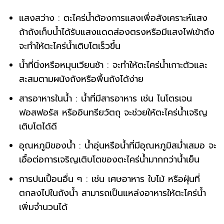
แสงสว่าง : ตะไคร่น้ำต้องการแสงเพื่อสังเคราะห์แสง
ถ้าถังเก็บน้ำได้รับแสงแดดส่องตรงหรือมีแสงไฟเข้าถึง
จะทำให้ตะไคร่น้ำเติบโตเร็วขึ้น
น้ำที่นิ่งหรือหมุนเวียนช้า : จะทำให้ตะไคร่น้ำเกาะตัวและ
สะสมตามผนังถังหรือพื้นถังได้ง่าย
สารอาหารในน้ำ : น้ำที่มีสารอาหาร เช่น ไนโตรเจน
ฟอสฟอรัส หรืออินทรียวัตถุ จะช่วยให้ตะไคร่น้ำเจริญ
เติบโตได้ดี
อุณหภูมิของน้ำ : น้ำอุ่นหรือน้ำที่มีอุณหภูมิสม่ำเสมอ จะ
เอื้อต่อการเจริญเติบโตของตะไคร่น้ำมากกว่าน้ำเย็น
การปนเปื้อนอื่น ๆ : เช่น เศษอาหาร ใบไม้ หรือฝุ่นที่
ตกลงไปในถังน้ำ สามารถเป็นแหล่งอาหารให้ตะไคร่น้ำ
เพิ่มจำนวนได้