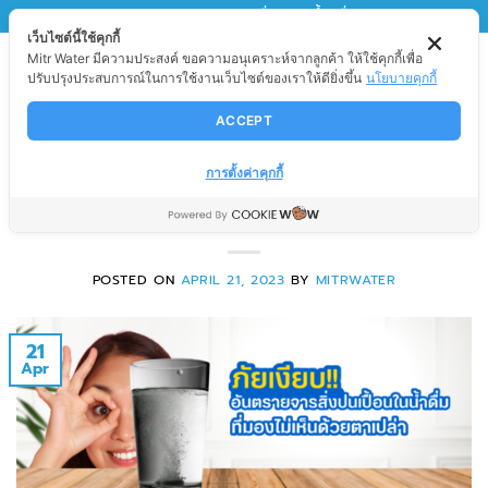
Skip
MITRWATER
มิตรวอเตอร์ เพื่อนของน้ำ เพื่อนของคุณ
เว็บไซต์นี้ใช้คุกกี้
to
Mitr Water มีความประสงค์ ขอความอนุเคราะห์จากลูกค้า ให้ใช้คุกกี้เพื่อ
content
ปรับปรุงประสบการณ์ในการใช้งานเว็บไซต์ของเราให้ดียิ่งขึ้น
นโยบายคุกกี้
ACCEPT
สาระน่ารู้
ภัยเงียบ!! อันตรายจารสิ่งปนเปื้อนใน
การตั้งค่าคุกกี้
น้ำดื่ม ที่มองไม่เห็นด้วยตาเปล่า
POSTED ON
APRIL 21, 2023
BY
MITRWATER
21
Apr